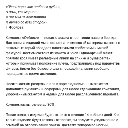
«Здесь зори, как отблеск рубина,
А ночи, как морион
И звезды из аквамарина
И ветер со всех сторон»
Т. Фролова
Комплект «Отблеск» — новая классика в прочтении нашего бренда.
Для пошива изделий мы использовали смесовый материал вискозы с
сизалью, который обладает пластичными свойствами и мягкой
фактурой. Костюм состоит из жакета и брюк. Однобортный жакет
прямого кроя имеет рельефные линии на спинке и рукав реглан,
который принимает положение плеча, подстраиваясь под параметры
фигуры. Брюки без бокового шва с посадкой на талии свободно
ниспадают во время движения.
Носите костюм раздельно или в паре с одноименным жакетом.
Дополните рубашкой и лоферами для более сдержанного сочетания,
укороченным жакетом и кедами для более расслабленного варианта.
Комплектом выгоднее до 30%.
После оплаты изделие будет отшито в течение 14 рабочих дней. Как
только изделие будет готово к отправке, вы получите уведомление с
ссылкой об отслеживании заказа. Доставка товаров по России,