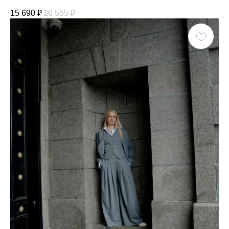
15 690
₽
16 555
₽