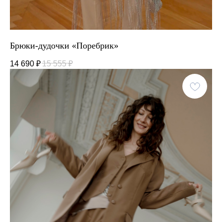
Брюки-дудочки «Поребрик»
14 690
₽
15 555
₽